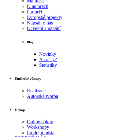
Manifest
O autorech
Partneři
Evropské projekty
Napsali o nás
Ocenění a uznání
Blog
Novinky
A co Ty?
Statistiky
Umělecké výstupy
Realizace
Autorská tvorba
E-shop
Online nákup
Workshopy
Prodejní místa