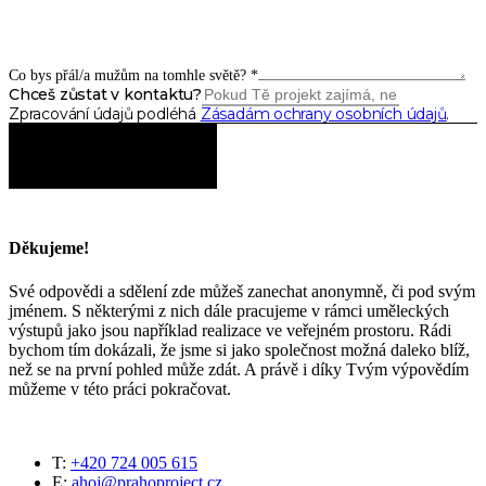
Co bys přál/a mužům na tomhle světě?
*
Chceš zůstat v kontaktu?
Zpracování údajů podléhá
Zásadám ochrany osobních údajů
.
ODESLAT
Děkujeme!
Své odpovědi a sdělení zde můžeš zanechat anonymně, či pod svým
jménem. S některými z nich dále pracujeme v rámci uměleckých
výstupů jako jsou například realizace ve veřejném prostoru. Rádi
bychom tím dokázali, že jsme si jako společnost možná daleko blíž,
než se na první pohled může zdát. A právě i díky Tvým výpovědím
můžeme v této práci pokračovat.
T:
+420 724 005 615
E:
ahoj@prahoproject.cz