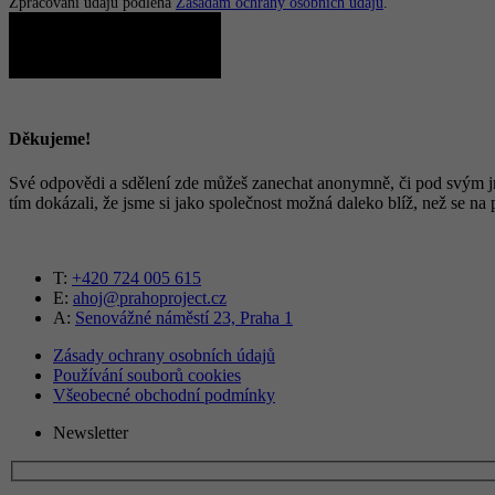
Zpracování údajů podléhá
Zásadám ochrany osobních údajů
.
ODESLAT
Děkujeme!
Své odpovědi a sdělení zde můžeš zanechat anonymně, či pod svým j
tím dokázali, že jsme si jako společnost možná daleko blíž, než se 
T:
+420 724 005 615
E:
ahoj@prahoproject.cz
A:
Senovážné náměstí 23, Praha 1
Zásady ochrany osobních údajů
Používání souborů cookies
Všeobecné obchodní podmínky
Newsletter