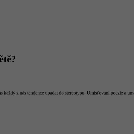
ětě?
čas každý z nás tendence upadat do stereotypu. Umisťování poezie a um