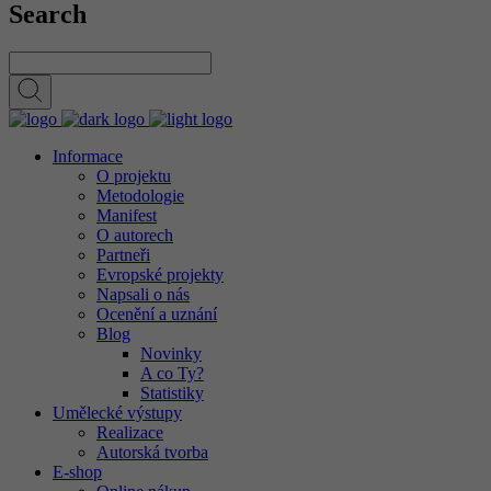
Search
Informace
O projektu
Metodologie
Manifest
O autorech
Partneři
Evropské projekty
Napsali o nás
Ocenění a uznání
Blog
Novinky
A co Ty?
Statistiky
Umělecké výstupy
Realizace
Autorská tvorba
E-shop