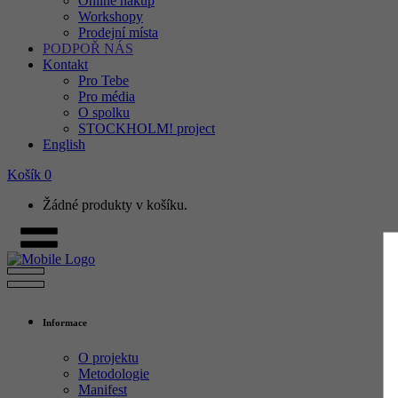
Online nákup
Workshopy
Prodejní místa
PODPOŘ NÁS
Kontakt
Pro Tebe
Pro média
O spolku
STOCKHOLM! project
English
Košík
0
Žádné produkty v košíku.
Informace
O projektu
Metodologie
Manifest