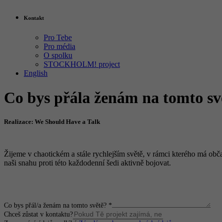
Kontakt
Pro Tebe
Pro média
O spolku
STOCKHOLM! project
English
Co bys přála ženám na tomto sv
Realizace: We Should Have a Talk
Žijeme v chaotickém a stále rychlejším světě, v rámci kterého má ob
naši snahu proti této každodenní šedi aktivně bojovat.
Co bys přál/a ženám na tomto světě?
*
Chceš zůstat v kontaktu?