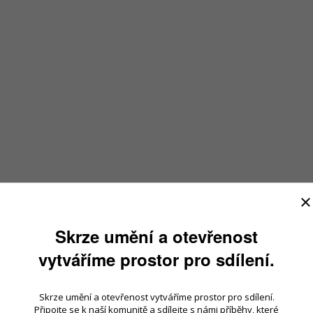
Skrze umění a otevřenost
vytváříme prostor pro sdílení.
Skrze umění a otevřenost vytváříme prostor pro sdílení.
Připojte se k naší komunitě a sdílejte s námi příběhy, které