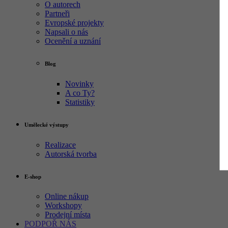
O autorech
Partneři
Evropské projekty
Napsali o nás
Ocenění a uznání
Blog
Novinky
A co Ty?
Statistiky
Umělecké výstupy
Realizace
Autorská tvorba
E-shop
Online nákup
Workshopy
Prodejní místa
PODPOŘ NÁS