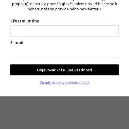
propojují, inspirují a proměňují svět kolem nás. Přihlaste se k
odběru našeho pravidelného newsletteru.
Křestní jméno
E-mail
Objevovat krásu (ne)všednosti
Zásady ochrany osobních údajů